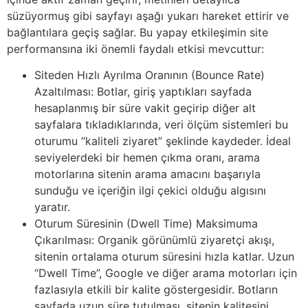
süzüyormuş gibi sayfayı aşağı yukarı hareket ettirir ve
bağlantılara geçiş sağlar. Bu yapay etkileşimin site
performansına iki önemli faydalı etkisi mevcuttur:
Siteden Hızlı Ayrılma Oranının (Bounce Rate)
Azaltılması: Botlar, giriş yaptıkları sayfada
hesaplanmış bir süre vakit geçirip diğer alt
sayfalara tıkladıklarında, veri ölçüm sistemleri bu
oturumu “kaliteli ziyaret” şeklinde kaydeder. İdeal
seviyelerdeki bir hemen çıkma oranı, arama
motorlarına sitenin arama amacını başarıyla
sunduğu ve içeriğin ilgi çekici olduğu algısını
yaratır.
Oturum Süresinin (Dwell Time) Maksimuma
Çıkarılması: Organik görünümlü ziyaretçi akışı,
sitenin ortalama oturum süresini hızla katlar. Uzun
“Dwell Time”, Google ve diğer arama motorları için
fazlasıyla etkili bir kalite göstergesidir. Botların
sayfada uzun süre tutulması, sitenin kalitesini