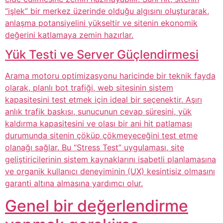
“işlek” bir merkez üzerinde olduğu algısını oluşturarak,
anlaşma potansiyelini yükseltir ve sitenin ekonomik
değerini katlamaya zemin hazırlar.
Yük Testi ve Server Güçlendirmesi
Arama motoru optimizasyonu haricinde bir teknik fayda
olarak, planlı bot trafiği, web sitesinin sistem
kapasitesini test etmek için ideal bir seçenektir. Aşırı
anlık trafik baskısı, sunucunun cevap süresini, yük
kaldırma kapasitesini ve olası bir ani hit patlaması
durumunda sitenin çöküp çökmeyeceğini test etme
olanağı sağlar. Bu “Stress Test” uygulaması, site
geliştiricilerinin sistem kaynaklarını isabetli planlamasına
ve organik kullanıcı deneyiminin (UX) kesintisiz olmasını
garanti altına almasına yardımcı olur.
Genel bir değerlendirme