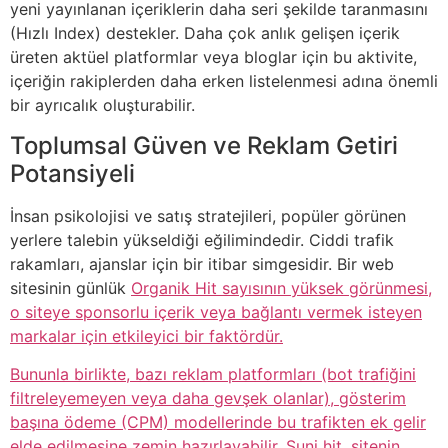
yeni yayınlanan içeriklerin daha seri şekilde taranmasını
(Hızlı Index) destekler. Daha çok anlık gelişen içerik
üreten aktüel platformlar veya bloglar için bu aktivite,
içeriğin rakiplerden daha erken listelenmesi adına önemli
bir ayrıcalık oluşturabilir.
Toplumsal Güven ve Reklam Getiri
Potansiyeli
İnsan psikolojisi ve satış stratejileri, popüler görünen
yerlere talebin yükseldiği eğilimindedir. Ciddi trafik
rakamları, ajanslar için bir itibar simgesidir. Bir web
sitesinin günlük
Organik Hit sayısının yüksek görünmesi,
o siteye sponsorlu içerik veya bağlantı vermek isteyen
markalar için etkileyici bir faktördür.
Bununla birlikte, bazı reklam platformları (bot trafiğini
filtreleyemeyen veya daha gevşek olanlar), gösterim
başına ödeme (CPM) modellerinde bu trafikten ek gelir
elde edilmesine zemin hazırlayabilir. Suni hit, sitenin