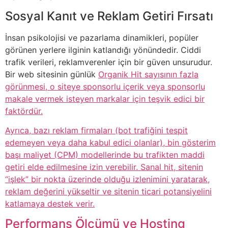
Sosyal Kanıt ve Reklam Getiri Fırsatı
İnsan psikolojisi ve pazarlama dinamikleri, popüler
görünen yerlere ilginin katlandığı yönündedir. Ciddi
trafik verileri, reklamverenler için bir güven unsurudur.
Bir web sitesinin günlük
Organik Hit sayısının fazla
görünmesi, o siteye sponsorlu içerik veya sponsorlu
makale vermek isteyen markalar için teşvik edici bir
faktördür.
Ayrıca, bazı reklam firmaları (bot trafiğini tespit
edemeyen veya daha kabul edici olanlar), bin gösterim
başı maliyet (CPM) modellerinde bu trafikten maddi
getiri elde edilmesine izin verebilir. Sanal hit, sitenin
“işlek” bir nokta üzerinde olduğu izlenimini yaratarak,
reklam değerini yükseltir ve sitenin ticari potansiyelini
katlamaya destek verir.
Performans Ölçümü ve Hosting