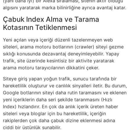
(yani daha iyi) bir Alexa sıralaması, sitenin aktif olduğu
algısını yaratarak marka bilinirliğine ayrıca avantaj katar.
Çabuk Index Alma ve Tarama
Kotasının Tetiklenmesi
Yeni açılan veya içeriği düzenli tazelenmeyen web
siteleri, arama motoru botlarının (crawler) siteyi gezme
sıklığı konusunda dezavantaj deneyimleyebilir. Yapay
trafik, site üzerinde kesintisiz bir aktivite yaratarak
arama motoru tarayıcılarının dikkatini çeker.
Siteye giriş yapan yoğun trafik, sunucu tarafında bir
hareketlilik oluşturur ve canlılık sinyalleri iletir. Bu durum,
Google botlarının siteyi daha rutin taramasını ve eklenen
yeni içeriklerin daha seri şekilde taranmasını (Hızlı
Index) hızlandırır. En çok da anlık içerik üreten haber
siteleri veya bloglar için bu hareketlilik, içeriğin
rakiplerden çok daha çabuk dizine eklenmesi adına
ciddi bir üstünlük sunabilir.