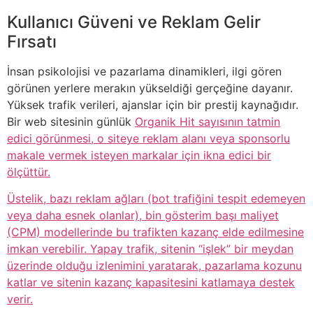
Kullanıcı Güveni ve Reklam Gelir
Fırsatı
İnsan psikolojisi ve pazarlama dinamikleri, ilgi gören
görünen yerlere merakın yükseldiği gerçeğine dayanır.
Yüksek trafik verileri, ajanslar için bir prestij kaynağıdır.
Bir web sitesinin günlük
Organik Hit sayısının tatmin
edici görünmesi, o siteye reklam alanı veya sponsorlu
makale vermek isteyen markalar için ikna edici bir
ölçüttür.
Üstelik, bazı reklam ağları (bot trafiğini tespit edemeyen
veya daha esnek olanlar), bin gösterim başı maliyet
(CPM) modellerinde bu trafikten kazanç elde edilmesine
imkan verebilir. Yapay trafik, sitenin “işlek” bir meydan
üzerinde olduğu izlenimini yaratarak, pazarlama kozunu
katlar ve sitenin kazanç kapasitesini katlamaya destek
verir.