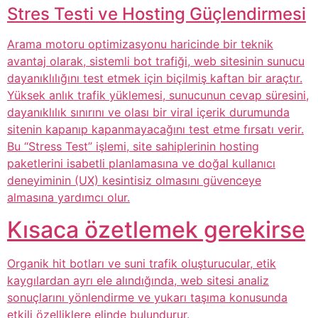
Stres Testi ve Hosting Güçlendirmesi
Arama motoru optimizasyonu haricinde bir teknik
avantaj olarak, sistemli bot trafiği, web sitesinin sunucu
dayanıklılığını test etmek için biçilmiş kaftan bir araçtır.
Yüksek anlık trafik yüklemesi, sunucunun cevap süresini,
dayanıklılık sınırını ve olası bir viral içerik durumunda
sitenin kapanıp kapanmayacağını test etme fırsatı verir.
Bu “Stress Test” işlemi, site sahiplerinin hosting
paketlerini isabetli planlamasına ve doğal kullanıcı
deneyiminin (UX) kesintisiz olmasını güvenceye
almasına yardımcı olur.
Kısaca özetlemek gerekirse
Organik hit botları ve suni trafik oluşturucular, etik
kaygılardan ayrı ele alındığında, web sitesi analiz
sonuçlarını yönlendirme ve yukarı taşıma konusunda
etkili özelliklere elinde bulundurur.