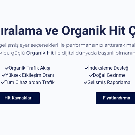
ıralama ve Organik Hit 
, gelişmiş ayar seçenekleri ile performansınızı arttırarak m
ak bu güçlü
Organik
Hit
ile dijital dünyada başarılı olmanın 
Organik Trafik Akışı
İndeksleme Desteği
Yüksek Etkileşim Oranı
Doğal Gezinme
Tüm Cihazlardan Trafik
Gelişmiş Raporlama
Hit Kaynakları
Fiyatlandırma