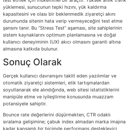
test etmek için mükemmel bir araçtır. Yüksek anlık trafik
yüklemesi, sunucunun tepki hızını, yük kaldırma
kapasitesini ve olası bir beklenmedik ziyaretçi akını
durumunda sitenin hata verip vermeyeceğini test etme
şansını tanır. Bu “Stress Test” aşaması, site sahiplerinin
sistem kaynaklarını optimum planlamasına ve doğal
kullanıcı deneyiminin (UX) akıcı olmasını garanti altına
almasına katkıda bulunur.
Sonuç Olarak
Gerçek kullanıcı davranışını taklit eden yazılımlar ve
otomatik ziyaretçi sistemleri, etik tartışmalardan
soyutlanarak ele alındığında, web sitesi istatistiklerini
manipüle etme ve iyileştirme konusunda muazzam
potansiyele sahiptir.
Bounce rate değerlerini düşürmekten, CTR odaklı
sıralama gelişimine; çabuk index almadan marka imajına
kadar kapsamlı bir biçimde performans destekleyici