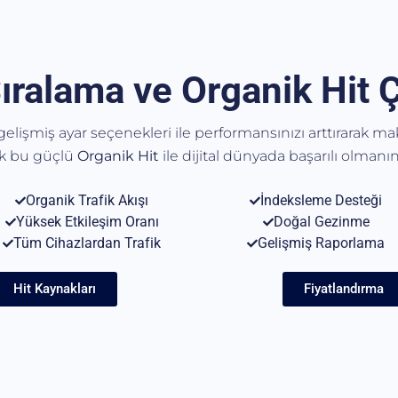
ıralama ve Organik Hit 
, gelişmiş ayar seçenekleri ile performansınızı arttırarak m
ak bu güçlü
Organik
Hit
ile dijital dünyada başarılı olmanın 
Organik Trafik Akışı
İndeksleme Desteği
Yüksek Etkileşim Oranı
Doğal Gezinme
Tüm Cihazlardan Trafik
Gelişmiş Raporlama
Hit Kaynakları
Fiyatlandırma