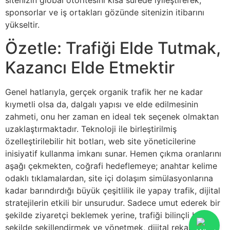
sitenizin global otoritesini kısa sürede iyileştirerek,
sponsorlar ve iş ortakları gözünde sitenizin itibarını
yükseltir.
Özetle: Trafiği Elde Tutmak,
Kazancı Elde Etmektir
Genel hatlarıyla, gerçek organik trafik her ne kadar
kıymetli olsa da, dalgalı yapısı ve elde edilmesinin
zahmeti, onu her zaman en ideal tek seçenek olmaktan
uzaklaştırmaktadır. Teknoloji ile birleştirilmiş
özelleştirilebilir hit botları, web site yöneticilerine
inisiyatif kullanma imkanı sunar. Hemen çıkma oranlarını
aşağı çekmekten, coğrafi hedeflemeye; anahtar kelime
odaklı tıklamalardan, site içi dolaşım simülasyonlarına
kadar barındırdığı büyük çeşitlilik ile yapay trafik, dijital
stratejilerin etkili bir unsurudur. Sadece umut ederek bir
şekilde ziyaretçi beklemek yerine, trafiği bilinçli bir
şekilde şekillendirmek ve yönetmek, dijital rekabet