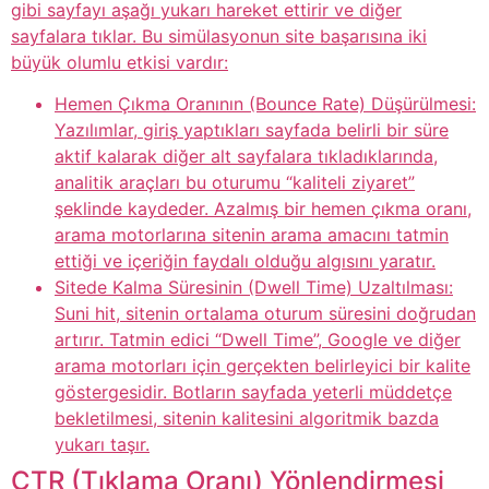
gibi sayfayı aşağı yukarı hareket ettirir ve diğer
sayfalara tıklar. Bu simülasyonun site başarısına iki
büyük olumlu etkisi vardır:
Hemen Çıkma Oranının (Bounce Rate) Düşürülmesi:
Yazılımlar, giriş yaptıkları sayfada belirli bir süre
aktif kalarak diğer alt sayfalara tıkladıklarında,
analitik araçları bu oturumu “kaliteli ziyaret”
şeklinde kaydeder. Azalmış bir hemen çıkma oranı,
arama motorlarına sitenin arama amacını tatmin
ettiği ve içeriğin faydalı olduğu algısını yaratır.
Sitede Kalma Süresinin (Dwell Time) Uzaltılması:
Suni hit, sitenin ortalama oturum süresini doğrudan
artırır. Tatmin edici “Dwell Time”, Google ve diğer
arama motorları için gerçekten belirleyici bir kalite
göstergesidir. Botların sayfada yeterli müddetçe
bekletilmesi, sitenin kalitesini algoritmik bazda
yukarı taşır.
CTR (Tıklama Oranı) Yönlendirmesi