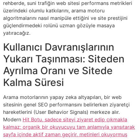
rehberde, suni trafiğin web sitesi performans metrikleri
üzerindeki olumlu katkılarını, arama motoru
algoritmalarını nasıl manipüle ettiğini ve site prestijini
güçlendirmedeki rolünü uzman gözüyle masaya
yatıracağız.
Kullanıcı Davranışlarının
Yukarı Taşınması: Siteden
Ayrılma Oranı ve Sitede
Kalma Süresi
Arama motorlarının yapay zeka altyapıları, bir web
sitesinin genel SEO performansını belirlerken ziyaretçi
hareketlerini (User Behavior Signals) merkeze alır.
Modern
Hit Botu, sadece siteyi ziyaret edip çıkmakla
kalmaz; organik bir okuyucuyu tam anlamıyla yansıtarak
sayfa içinde aktif zaman geçirir, metinleri okuyormuş