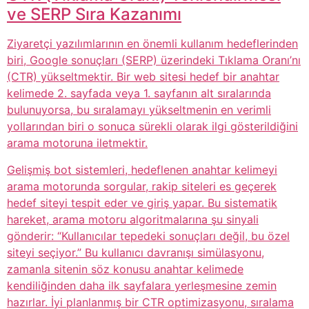
ve SERP Sıra Kazanımı
Ziyaretçi yazılımlarının en önemli kullanım hedeflerinden
biri, Google sonuçları (SERP) üzerindeki Tıklama Oranı’nı
(CTR) yükseltmektir. Bir web sitesi hedef bir anahtar
kelimede 2. sayfada veya 1. sayfanın alt sıralarında
bulunuyorsa, bu sıralamayı yükseltmenin en verimli
yollarından biri o sonuca sürekli olarak ilgi gösterildiğini
arama motoruna iletmektir.
Gelişmiş bot sistemleri, hedeflenen anahtar kelimeyi
arama motorunda sorgular, rakip siteleri es geçerek
hedef siteyi tespit eder ve giriş yapar. Bu sistematik
hareket, arama motoru algoritmalarına şu sinyali
gönderir: “Kullanıcılar tepedeki sonuçları değil, bu özel
siteyi seçiyor.” Bu kullanıcı davranışı simülasyonu,
zamanla sitenin söz konusu anahtar kelimede
kendiliğinden daha ilk sayfalara yerleşmesine zemin
hazırlar. İyi planlanmış bir CTR optimizasyonu, sıralama