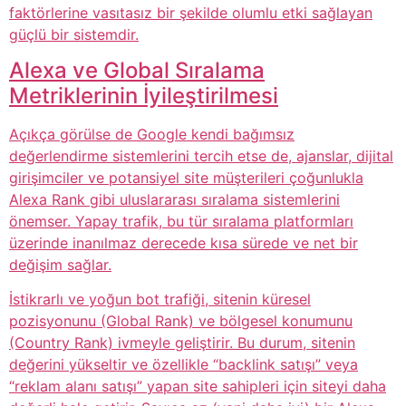
faktörlerine vasıtasız bir şekilde olumlu etki sağlayan
güçlü bir sistemdir.
Alexa ve Global Sıralama
Metriklerinin İyileştirilmesi
Açıkça görülse de Google kendi bağımsız
değerlendirme sistemlerini tercih etse de, ajanslar, dijital
girişimciler ve potansiyel site müşterileri çoğunlukla
Alexa Rank gibi uluslararası sıralama sistemlerini
önemser. Yapay trafik, bu tür sıralama platformları
üzerinde inanılmaz derecede kısa sürede ve net bir
değişim sağlar.
İstikrarlı ve yoğun bot trafiği, sitenin küresel
pozisyonunu (Global Rank) ve bölgesel konumunu
(Country Rank) ivmeyle geliştirir. Bu durum, sitenin
değerini yükseltir ve özellikle “backlink satışı” veya
“reklam alanı satışı” yapan site sahipleri için siteyi daha