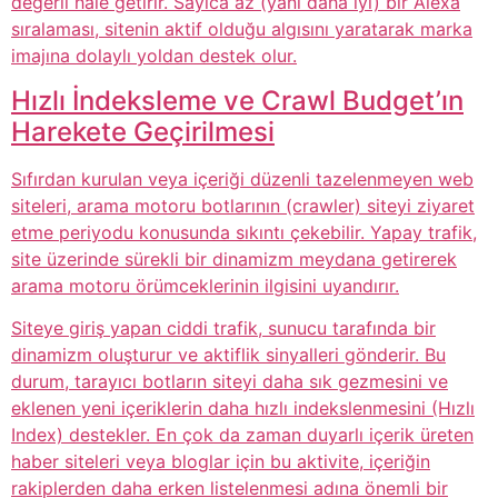
değerli hale getirir. Sayıca az (yani daha iyi) bir Alexa
sıralaması, sitenin aktif olduğu algısını yaratarak marka
imajına dolaylı yoldan destek olur.
Hızlı İndeksleme ve Crawl Budget’ın
Harekete Geçirilmesi
Sıfırdan kurulan veya içeriği düzenli tazelenmeyen web
siteleri, arama motoru botlarının (crawler) siteyi ziyaret
etme periyodu konusunda sıkıntı çekebilir. Yapay trafik,
site üzerinde sürekli bir dinamizm meydana getirerek
arama motoru örümceklerinin ilgisini uyandırır.
Siteye giriş yapan ciddi trafik, sunucu tarafında bir
dinamizm oluşturur ve aktiflik sinyalleri gönderir. Bu
durum, tarayıcı botların siteyi daha sık gezmesini ve
eklenen yeni içeriklerin daha hızlı indekslenmesini (Hızlı
Index) destekler. En çok da zaman duyarlı içerik üreten
haber siteleri veya bloglar için bu aktivite, içeriğin
rakiplerden daha erken listelenmesi adına önemli bir