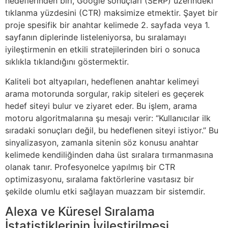
hedeflerinden biri, Google sonuçları (SERP) üzerindeki
tıklanma yüzdesini (CTR) maksimize etmektir. Şayet bir
proje spesifik bir anahtar kelimede 2. sayfada veya 1.
sayfanın diplerinde listeleniyorsa, bu sıralamayı
iyileştirmenin en etkili stratejilerinden biri o sonuca
sıklıkla tıklandığını göstermektir.
Kaliteli bot altyapıları, hedeflenen anahtar kelimeyi
arama motorunda sorgular, rakip siteleri es geçerek
hedef siteyi bulur ve ziyaret eder. Bu işlem, arama
motoru algoritmalarına şu mesajı verir: “Kullanıcılar ilk
sıradaki sonuçları değil, bu hedeflenen siteyi istiyor.” Bu
sinyalizasyon, zamanla sitenin söz konusu anahtar
kelimede kendiliğinden daha üst sıralara tırmanmasına
olanak tanır. Profesyonelce yapılmış bir CTR
optimizasyonu, sıralama faktörlerine vasıtasız bir
şekilde olumlu etki sağlayan muazzam bir sistemdir.
Alexa ve Küresel Sıralama
İstatistiklerinin İyileştirilmesi