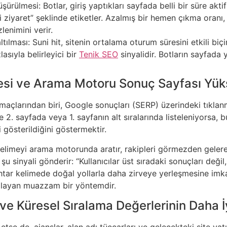
lmesi: Botlar, giriş yaptıkları sayfada belli bir süre aktif 
i ziyaret” şeklinde etiketler. Azalmış bir hemen çıkma oranı,
zlenimini verir.
ılması: Suni hit, sitenin ortalama oturum süresini etkili biç
asıyla belirleyici bir
Tenik SEO
sinyalidir. Botların sayfada 
esi ve Arama Motoru Sonuç Sayfası Yüks
amaçlarından biri, Google sonuçları (SERP) üzerindeki tıklan
e 2. sayfada veya 1. sayfanın alt sıralarında listeleniyorsa, 
i gösterildiğini göstermektir.
elimeyi arama motorunda aratır, rakipleri görmezden gelerek
inyali gönderir: “Kullanıcılar üst sıradaki sonuçları değil, bu
ar kelimede doğal yollarla daha zirveye yerleşmesine imkan
ağlayan muazzam bir yöntemdir.
ve Küresel Sıralama Değerlerinin Daha 
 etse de, ajanslar, alan adı tüccarları ve gelecekteki site yat