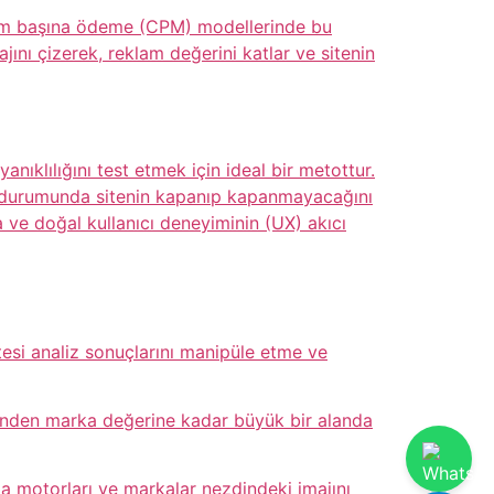
terim başına ödeme (CPM) modellerinde bu
ajını çizerek, reklam değerini katlar ve sitenin
nıklılığını test etmek için ideal bir metottur.
ını durumunda sitenin kapanıp kapanmayacağını
na ve doğal kullanıcı deneyiminin (UX) akıcı
itesi analiz sonuçlarını manipüle etme ve
esinden marka değerine kadar büyük bir alanda
rama motorları ve markalar nezdindeki imajını