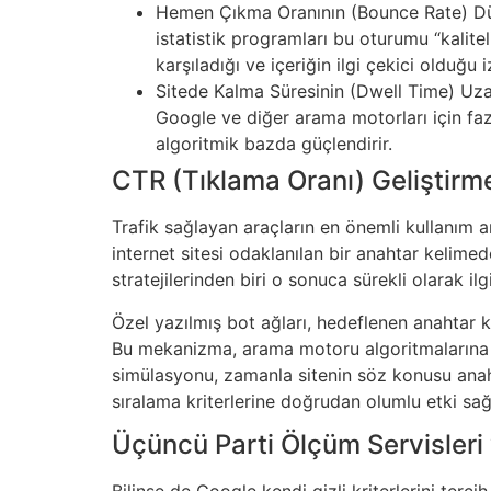
Hemen Çıkma Oranının (Bounce Rate) Düşürü
istatistik programları bu oturumu “kalitel
karşıladığı ve içeriğin ilgi çekici olduğu i
Sitede Kalma Süresinin (Dwell Time) Uzalt
Google ve diğer arama motorları için fazl
algoritmik bazda güçlendirir.
CTR (Tıklama Oranı) Geliştirm
Trafik sağlayan araçların en önemli kullanım 
internet sitesi odaklanılan bir anahtar kelimed
stratejilerinden biri o sonuca sürekli olarak ilg
Özel yazılmış bot ağları, hedeflenen anahtar k
Bu mekanizma, arama motoru algoritmalarına şu s
simülasyonu, zamanla sitenin söz konusu anaht
sıralama kriterlerine doğrudan olumlu etki s
Üçüncü Parti Ölçüm Servisleri 
Bilinse de Google kendi gizli kriterlerini tercih