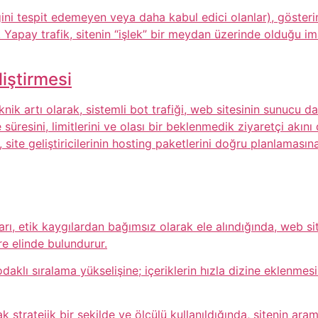
fiğini tespit edemeyen veya daha kabul edici olanlar), gös
r. Yapay trafik, sitenin “işlek” bir meydan üzerinde olduğu im
liştirmesi
 artı olarak, sistemli bot trafiği, web sitesinin sunucu daya
 süresini, limitlerini ve olası bir beklenmedik ziyaretçi ak
, site geliştiricilerinin hosting paketlerini doğru planlaması
ları, etik kaygılardan bağımsız olarak ele alındığında, web s
re elinde bulundurur.
daklı sıralama yükselişine; içeriklerin hızla dizine eklenm
larak stratejik bir şekilde ve ölçülü kullanıldığında, sitenin a