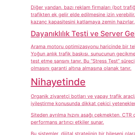
Diğer yandan, bazı reklam firmaları (bot tra
trafikten ek gelir elde edilmesine izin verebili
kazanç kapasitesini katlamaya zemin hazırlar.
Dayanıklılık Testi ve Server Ge
Arama motoru optimizasyonu haricinde bir teknik
Yoğun anlık trafik baskısı, sunucunun gecikme
test etme şansını tanır. Bu “Stress Test” süreci
olmasını garanti altına almasına olanak tanır.
Nihayetinde
Organik ziyaretçi botları ve yapay trafik araç
iyileştirme konusunda dikkat çekici yetenekle
Siteden ayrılma hızını aşağı çekmekten, CTR o
performans artırıcı etkiler sunar.
Bu sistemler, dijital stratejinin bir bileşeni o