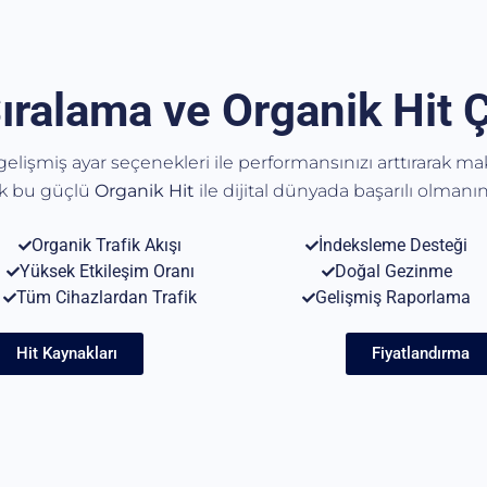
ıralama ve Organik Hit 
, gelişmiş ayar seçenekleri ile performansınızı arttırarak m
ak bu güçlü
Organik
Hit
ile dijital dünyada başarılı olmanın 
Organik Trafik Akışı
İndeksleme Desteği
Yüksek Etkileşim Oranı
Doğal Gezinme
Tüm Cihazlardan Trafik
Gelişmiş Raporlama
Hit Kaynakları
Fiyatlandırma